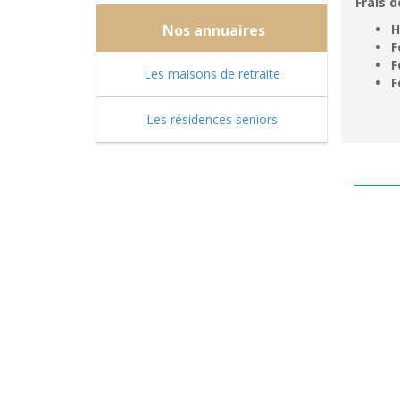
Frais d
Nos annuaires
H
F
F
Les maisons de retraite
F
Les résidences seniors