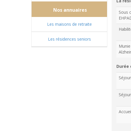
La rési
Nos annuaires
Sous c
EHPA
Les maisons de retraite
Habilit
Les résidences seniors
Munie 
Alzhe
Durée 
Séjou
Séjour
Accuei