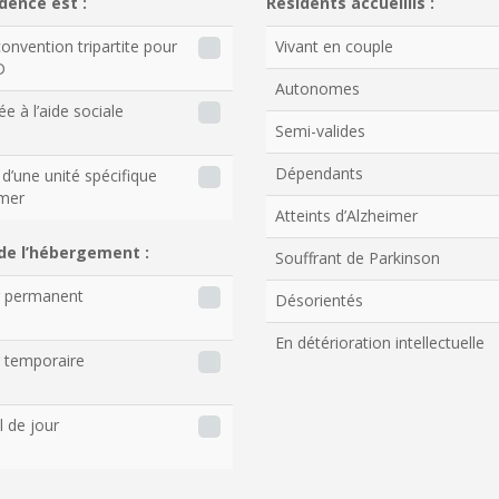
dence est :
Résidents accueillis :
onvention tripartite pour
Vivant en couple
D
Autonomes
ée à l’aide sociale
Semi-valides
Dépendants
d’une unité spécifique
imer
Atteints d’Alzheimer
de l’hébergement :
Souffrant de Parkinson
r permanent
Désorientés
En détérioration intellectuelle
 temporaire
l de jour