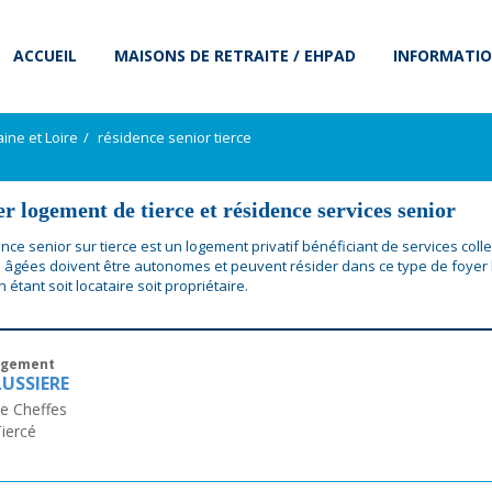
ACCUEIL
MAISONS DE RETRAITE / EHPAD
INFORMATIO
ine et Loire
résidence senior tierce
r logement de tierce et résidence services senior
ce senior sur tierce est un logement privatif bénéficiant de services collec
âgées doivent être autonomes et peuvent résider dans ce type de foyer
n étant soit locataire soit propriétaire.
ogement
LUSSIERE
e Cheffes
iercé