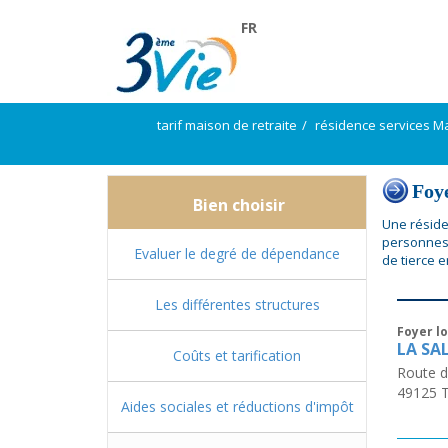
FR
tarif maison de retraite
résidence services Ma
Foye
Bien choisir
Une résiden
personnes 
Evaluer le degré de dépendance
de tierce e
Les différentes structures
Foyer l
LA SA
Coûts et tarification
Route d
49125
T
Aides sociales et réductions d'impôt