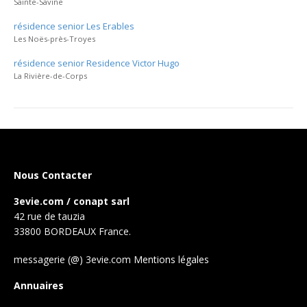
Sainte-Savine
résidence senior Les Erables
Les Noës-près-Troyes
résidence senior Residence Victor Hugo
La Rivière-de-Corps
Nous Contacter
3evie.com / conapt sarl
42 rue de tauzia
33800 BORDEAUX France.
messagerie (@) 3evie.com
Mentions légales
Annuaires