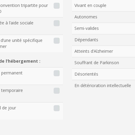
onvention tripartite pour
Vivant en couple
D
Autonomes
ée à l’aide sociale
Semi-valides
Dépendants
d’une unité spécifique
imer
Atteints d’Alzheimer
de l’hébergement :
Souffrant de Parkinson
r permanent
Désorientés
En détérioration intellectuelle
 temporaire
l de jour