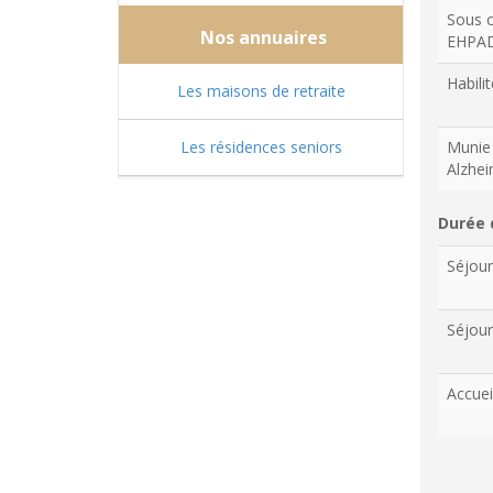
Sous c
Nos annuaires
EHPA
Habilit
Les maisons de retraite
Les résidences seniors
Munie 
Alzhe
Durée 
Séjou
Séjour
Accuei