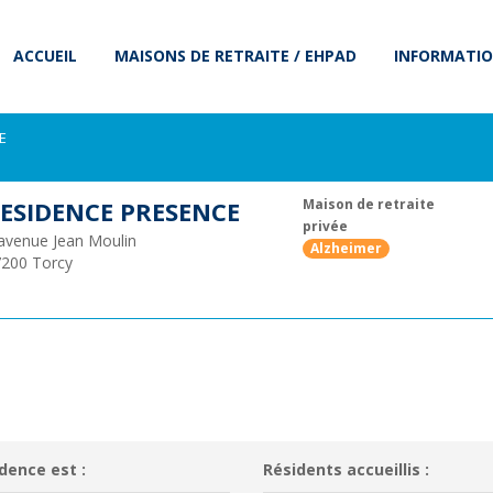
ACCUEIL
MAISONS DE RETRAITE / EHPAD
INFORMATIO
E
ESIDENCE PRESENCE
Maison de retraite
privée
avenue Jean Moulin
Alzheimer
7200
Torcy
dence est :
Résidents accueillis :