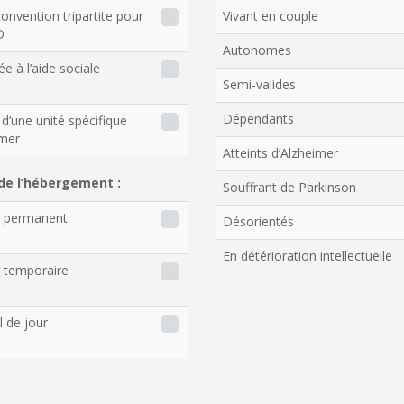
onvention tripartite pour
Vivant en couple
D
Autonomes
ée à l’aide sociale
Semi-valides
Dépendants
d’une unité spécifique
imer
Atteints d’Alzheimer
de l’hébergement :
Souffrant de Parkinson
r permanent
Désorientés
En détérioration intellectuelle
 temporaire
l de jour