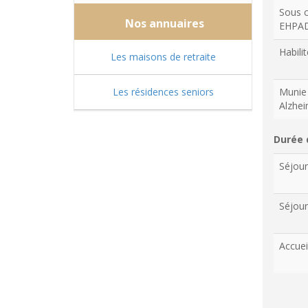
Sous c
Nos annuaires
EHPA
Habilit
Les maisons de retraite
Les résidences seniors
Munie 
Alzhe
Durée 
Séjou
Séjour
Accuei