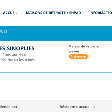
ACCUEIL
MAISONS DE RETRAITE / EHPAD
INFORMATIO
PLIES
ES SINOPLIES
Maison de retraite
privée
e Constant Hatte
Alzheimer
2290
Noeux-les-mines
dence est :
Résidents accueillis :