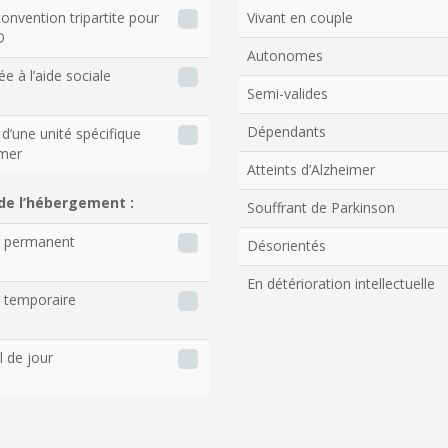
onvention tripartite pour
Vivant en couple
D
Autonomes
ée à l’aide sociale
Semi-valides
Dépendants
d’une unité spécifique
imer
Atteints d’Alzheimer
de l’hébergement :
Souffrant de Parkinson
r permanent
Désorientés
En détérioration intellectuelle
 temporaire
l de jour