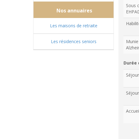
Sous c
Nos annuaires
EHPA
Habilit
Les maisons de retraite
Les résidences seniors
Munie 
Alzhe
Durée 
Séjou
Séjour
Accuei