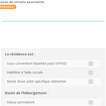
aison de retraite associative
Alzheimer
La résidence est :
Sous convention tripartite pour EHPAD
Habilitée à l’aide sociale
Munie d’une unité spécifique Alzheimer
Durée de l’hébergement :
Séjour permanent