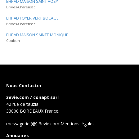
EHPAD MAISON SAINT VOSY
Brives-Charensac
EHPAD FOYER VERT BOCAGE
Brives-Charensac
EHPAD MAISON SAINTE MONIQUE
Coubon
Nous Contacter
3evie.com / conapt sarl
42 rue de tauzia
33800 BORDEAUX France.
messagerie (@) 3evie.com
Mentions légales
Annuaires