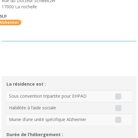
Rue du Docteur Schweitzer
17000
La rochelle
SLD
Alzheimer
La résidence est :
Sous convention tripartite pour EHPAD
Habilitée à l’aide sociale
Munie d’une unité spécifique Alzheimer
Durée de l’hébergement :