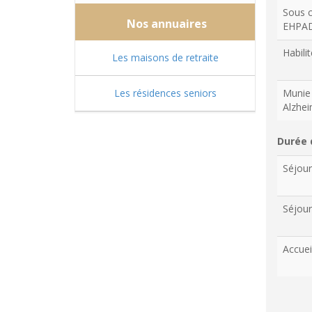
Sous c
Nos annuaires
EHPA
Habilit
Les maisons de retraite
Les résidences seniors
Munie 
Alzhe
Durée 
Séjou
Séjour
Accuei