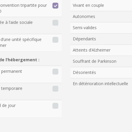
onvention tripartite pour
Vivant en couple
D
Autonomes
ée à l’aide sociale
Semi-valides
Dépendants
d’une unité spécifique
imer
Atteints d’Alzheimer
de l’hébergement :
Souffrant de Parkinson
r permanent
Désorientés
En détérioration intellectuelle
 temporaire
l de jour