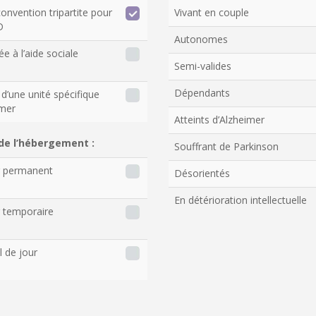
onvention tripartite pour
Vivant en couple
D
Autonomes
ée à l’aide sociale
Semi-valides
Dépendants
d’une unité spécifique
imer
Atteints d’Alzheimer
de l’hébergement :
Souffrant de Parkinson
r permanent
Désorientés
En détérioration intellectuelle
 temporaire
l de jour