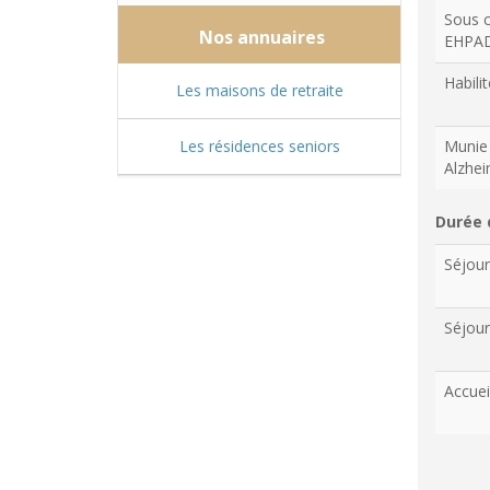
Sous c
Nos annuaires
EHPA
Habilit
Les maisons de retraite
Les résidences seniors
Munie 
Alzhe
Durée 
Séjou
Séjour
Accuei