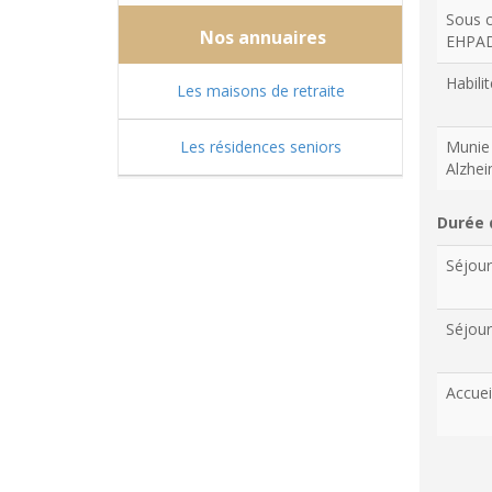
Sous c
Nos annuaires
EHPA
Habilit
Les maisons de retraite
Les résidences seniors
Munie 
Alzhe
Durée 
Séjou
Séjour
Accuei