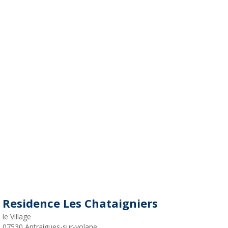
Residence Les Chataigniers
le Village
07530
Antraigues-sur-volane