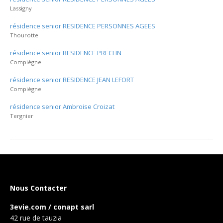
Lassigny
résidence senior RESIDENCE PERSONNES AGEES
Thourotte
résidence senior RESIDENCE PRECLIN
Compiègne
résidence senior RESIDENCE JEAN LEFORT
Compiègne
résidence senior Ambroise Croizat
Tergnier
Nous Contacter
3evie.com / conapt sarl
42 rue de tauzia