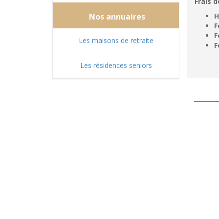
Frais d
Nos annuaires
H
F
F
Les maisons de retraite
F
Les résidences seniors