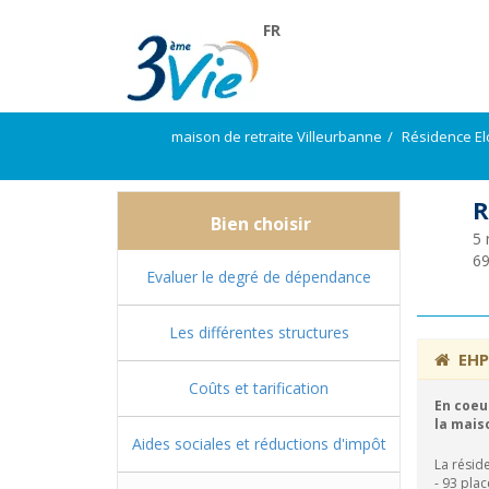
FR
maison de retraite Villeurbanne
Résidence El
R
Bien choisir
5 
6
Evaluer le degré de dépendance
Les différentes structures
EH
Coûts et tarification
En coeu
la mais
Aides sociales et réductions d'impôt
La résid
- 93 pla