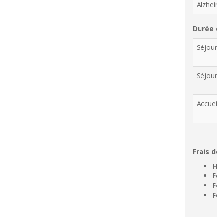
Alzhe
Durée 
Séjou
Séjour
Accuei
Frais d
H
F
F
F