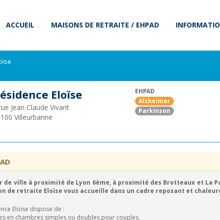
ACCUEIL
MAISONS DE RETRAITE / EHPAD
INFORMATIO
oïse
ésidence Eloïse
EHPAD
Alzheimer
rue Jean Claude Vivant
Parkinson
9100
Villeurbanne
PAD
r de ville à proximité de Lyon 6ème, à proximité des Brotteaux et La P
on de retraite Eloïse vous accueille dans un cadre reposant et chaleur
ence Eloïse dispose de :
ces en chambres simples ou doubles pour couples,