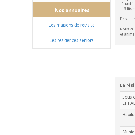
- 1 unité
- 13 lits
Nos annuaires
Des anim
Les maisons de retraite
Nous vei
et anima
Les résidences seniors
La rési
Sous c
EHPA
Habilit
Munie 