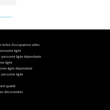
s tirées d’occupations utiles
r personne âgée
our personne âgée dépendante
onne âgée
sonne âgée dépendante
ur personne âgée
ent qualité
nes désorientées