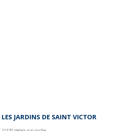
LES JARDINS DE SAINT VICTOR
21370
Velars-sur-ouche