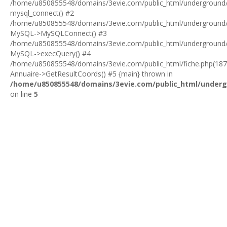
/home/u850855548/domains/3evie.com/public_html/underground/in
mysql_connect() #2
/home/u850855548/domains/3evie.com/public_html/underground/in
MySQL->MySQLConnect() #3
/home/u850855548/domains/3evie.com/public_html/underground/in
MySQL->execQuery() #4
/home/u850855548/domains/3evie.com/public_html/fiche.php(187
Annuaire->GetResultCoords() #5 {main} thrown in
/home/u850855548/domains/3evie.com/public_html/underg
on line
5