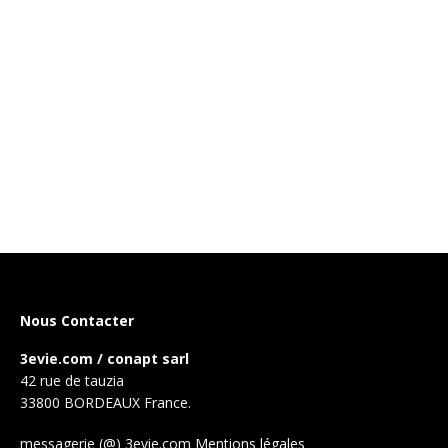
Nous Contacter
3evie.com / conapt sarl
42 rue de tauzia
33800 BORDEAUX France.
messagerie (@) 3evie.com
Mentions légales