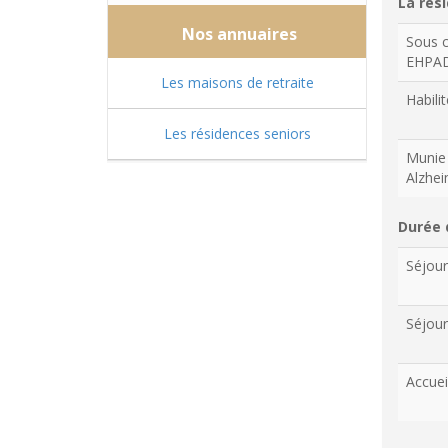
La rési
Nos annuaires
Sous c
EHPA
Les maisons de retraite
Habilit
Les résidences seniors
Munie 
Alzhe
Durée 
Séjou
Séjour
Accuei