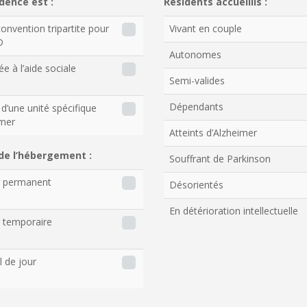
dence est :
Résidents accueillis :
onvention tripartite pour
Vivant en couple
D
Autonomes
ée à l’aide sociale
Semi-valides
Dépendants
d’une unité spécifique
imer
Atteints d’Alzheimer
de l’hébergement :
Souffrant de Parkinson
r permanent
Désorientés
En détérioration intellectuelle
 temporaire
l de jour