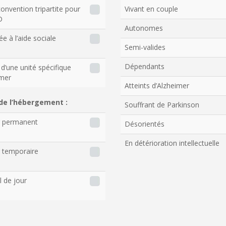
onvention tripartite pour
Vivant en couple
D
Autonomes
ée à l’aide sociale
Semi-valides
Dépendants
d’une unité spécifique
imer
Atteints d’Alzheimer
de l’hébergement :
Souffrant de Parkinson
r permanent
Désorientés
En détérioration intellectuelle
 temporaire
l de jour