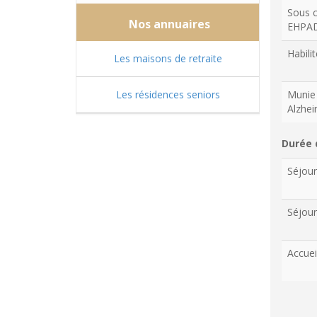
Sous c
Nos annuaires
EHPA
Habilit
Les maisons de retraite
Les résidences seniors
Munie 
Alzhe
Durée 
Séjou
Séjour
Accuei