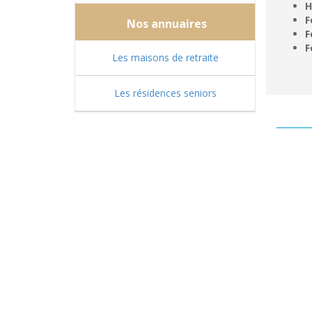
H
F
Nos annuaires
F
F
Les maisons de retraite
Les résidences seniors