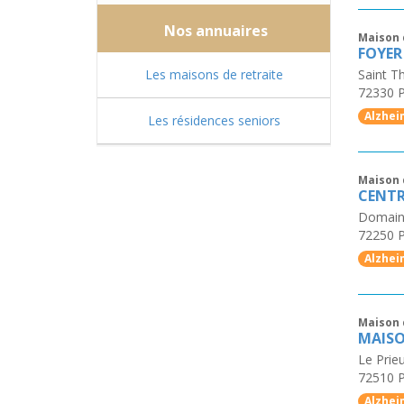
Nos annuaires
Maison 
FOYER
Les maisons de retraite
Saint Th
72330
P
Alzhei
Les résidences seniors
Maison 
CENTR
Domain
72250
P
Alzhei
Maison 
MAISO
Le Prie
72510
P
Alzhei