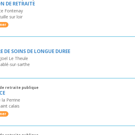
N DE RETRAITE
ce Fontenay
uille sur loir
mer
E DE SOINS DE LONGUE DUREE
Joel Le Theule
ablé-sur-sarthe
de retraite publique
CE
 la Perrine
aint calais
mer