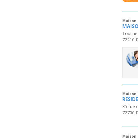
Maison 
MAISO
Touche
72210
R
Maison 
RESID
35 rue 
72700
R
Maison 