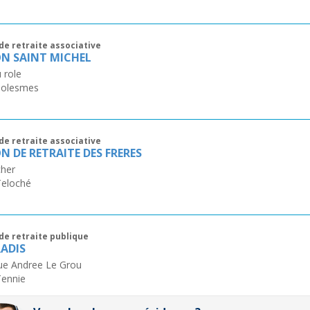
de retraite associative
N SAINT MICHEL
 role
Solesmes
de retraite associative
N DE RETRAITE DES FRERES
cher
Teloché
de retraite publique
RADIS
rue Andree Le Grou
Tennie