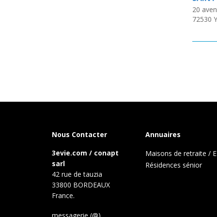
20 aven
72530
Y
Nous Contacter
Annuaires
3evie.com / conapt
Maisons de retraite /
sarl
Résidences sénior
42 rue de tauzia
33800 BORDEAUX
France.
messagerie (@)