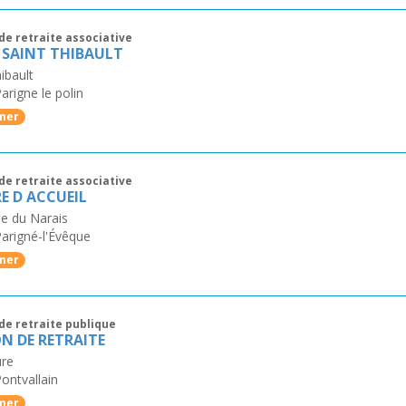
de retraite associative
 SAINT THIBAULT
ibault
arigne le polin
mer
de retraite associative
E D ACCUEIL
e du Narais
arigné-l'Évêque
mer
de retraite publique
N DE RETRAITE
ure
ontvallain
mer