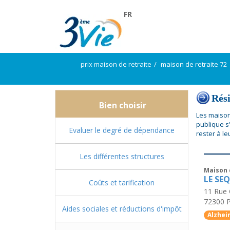
FR
prix maison de retraite
maison de retraite 72
Rés
Bien choisir
Les maison
publique s
Evaluer le degré de dépendance
rester à le
Les différentes structures
Maison 
LE SE
Coûts et tarification
11 Rue 
72300
P
Aides sociales et réductions d'impôt
Alzhei