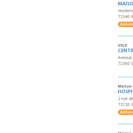
MAISO
residen
72340
R
Alzhei
USLD
CENTR
Avenue 
72300
S
Maison 
HOSPI
2 rue de
72120
S
Alzhei