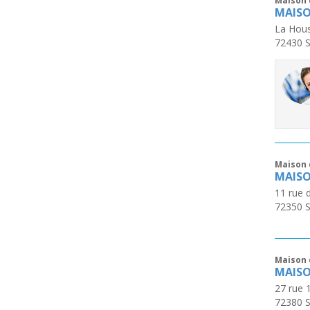
Maison 
MAISO
La Hou
72430
S
Maison 
MAISO
11 rue 
72350
S
Maison 
MAISO
27 rue
72380