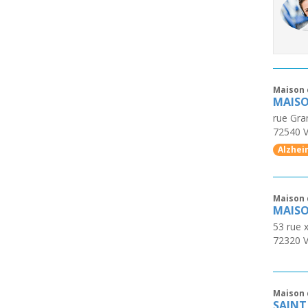
Maison 
MAISO
rue Gr
72540
V
Alzhei
Maison 
MAISO
53 rue 
72320
V
Maison 
SAINT