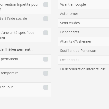
onvention tripartite pour
Vivant en couple
D
Autonomes
ée à l’aide sociale
Semi-valides
Dépendants
d’une unité spécifique
imer
Atteints d’Alzheimer
de l’hébergement :
Souffrant de Parkinson
r permanent
Désorientés
En détérioration intellectuelle
 temporaire
l de jour