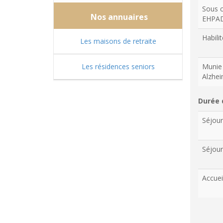
Sous c
Nos annuaires
EHPA
Habilit
Les maisons de retraite
Les résidences seniors
Munie 
Alzhe
Durée 
Séjou
Séjour
Accuei