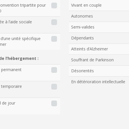
onvention tripartite pour
Vivant en couple
D
Autonomes
ée à l’aide sociale
Semi-valides
Dépendants
d’une unité spécifique
imer
Atteints d’Alzheimer
de l’hébergement :
Souffrant de Parkinson
r permanent
Désorientés
En détérioration intellectuelle
 temporaire
l de jour