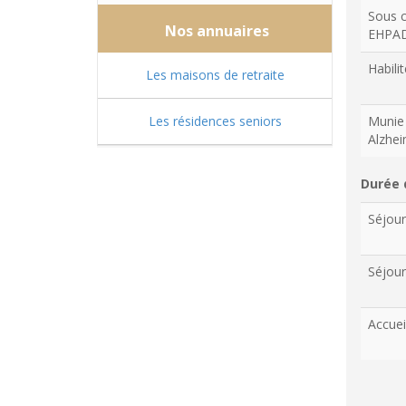
Sous c
Nos annuaires
EHPA
Habilit
Les maisons de retraite
Les résidences seniors
Munie 
Alzhe
Durée 
Séjou
Séjour
Accuei