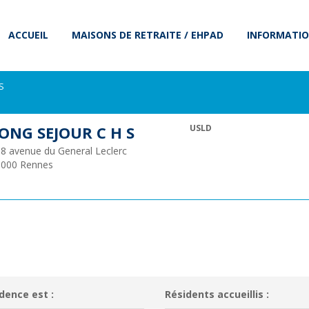
ACCUEIL
MAISONS DE RETRAITE / EHPAD
INFORMATIO
S
ONG SEJOUR C H S
USLD
8 avenue du General Leclerc
5000
Rennes
dence est :
Résidents accueillis :