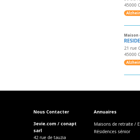
45000
Alzhei
Maison 
RESID
21 rue
45000
Alzhei
Nous Contacter
Annuaires
3evie.com / conapt
Maisons de retraite /
sarl
Résidences sénior
42 rue de tauzia