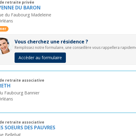
de retraite privée
YENNE DU BARON
rue du Faubourg Madeleine
Orléans
mer
Vous cherchez une résidence ?
Remplissez notre formulaire, une conseillère vous rappellera rapidem
Accèder au formulaire
de retraite associative
RETH
du Faubourg Bannier
Orléans
de retraite associative
ES SOEURS DES PAUVRES
ue Bellebat