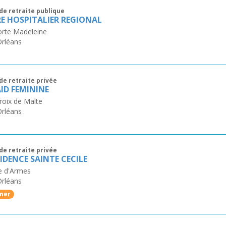
de retraite publique
E HOSPITALIER REGIONAL
orte Madeleine
Orléans
de retraite privée
ID FEMININE
roix de Malte
Orléans
de retraite privée
SIDENCE SAINTE CECILE
e d'Armes
Orléans
mer