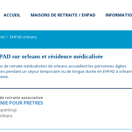
ACCUEIL
MAISONS DE RETRAITE / EHPAD
INFORMATIO
ret
EHPAD orleans
AD sur orleans et résidence médicalisée
s de retraite médicalisées de orleans accueillent les personnes âgées
s pendant un séjour temporaire ou de longue durée en EHPAD à orlean
omie.
de retraite associative
NIE POUR PRETRES
upanloup
Orléans