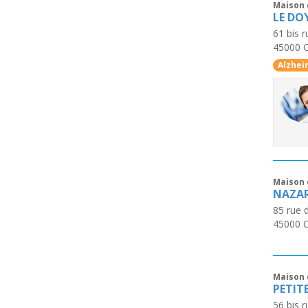
Maison 
LE DO
61 bis 
45000
Alzhei
Maison 
NAZA
85 rue 
45000
Maison 
PETIT
56 bis r