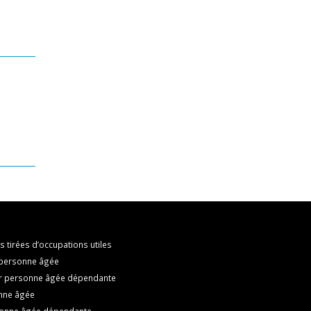
s tirées d’occupations utiles
r personne âgée
our personne âgée dépendante
onne âgée