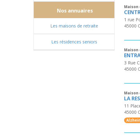
Maison 
Nos annuaires
CENTR
1 rue P
Les maisons de retraite
45000
Les résidences seniors
Maison 
ENTRA
3 Rue C
45000
Maison 
LA RE
11 Plac
45000
Alzhei