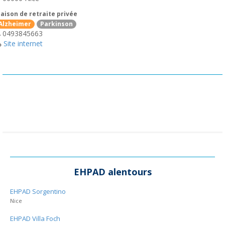
aison de retraite privée
Alzheimer
Parkinson
0493845663
Site internet
EHPAD alentours
EHPAD Sorgentino
Nice
EHPAD Villa Foch