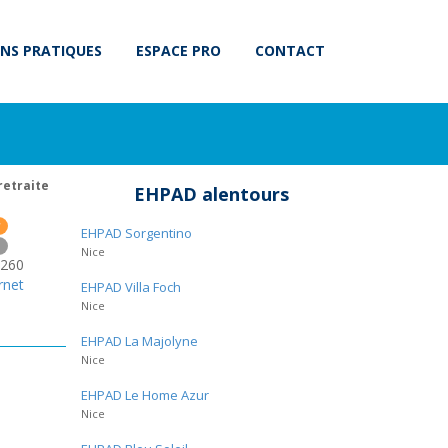
NS PRATIQUES
ESPACE PRO
CONTACT
retraite
EHPAD alentours
r
EHPAD Sorgentino
n
Nice
260
rnet
EHPAD Villa Foch
Nice
EHPAD La Majolyne
Nice
EHPAD Le Home Azur
Nice