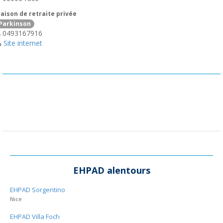
aison de retraite privée
Parkinson
0493167916
Site internet
EHPAD alentours
EHPAD Sorgentino
Nice
EHPAD Villa Foch