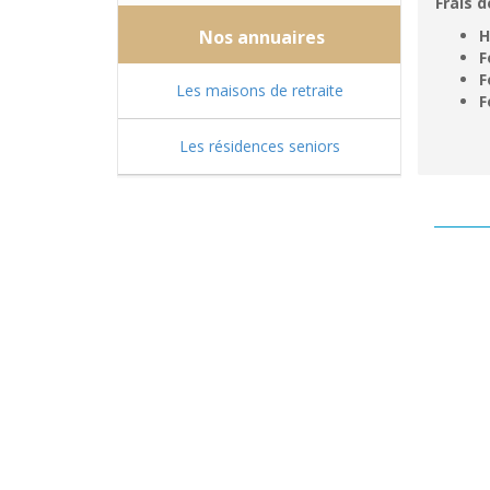
Frais d
Nos annuaires
H
F
F
Les maisons de retraite
F
Les résidences seniors