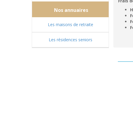
Frais d
Nos annuaires
H
F
F
Les maisons de retraite
F
Les résidences seniors