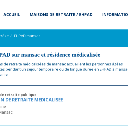
ACCUEIL
MAISONS DE RETRAITE / EHPAD
INFORMATIO
rrèze
EHPAD mansac
AD sur mansac et résidence médicalisée
s de retraite médicalisées de mansac accueillent les personnes âgées
es pendant un séjour temporaire ou de longue durée en EHPAD à mansa
omie.
de retraite publique
N DE RETRAITE MEDICALISEE
sne
Mansac