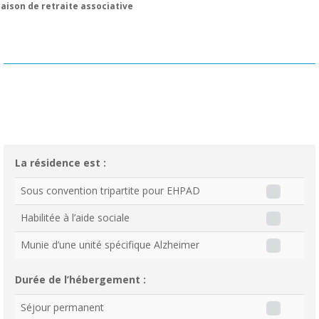
aison de retraite associative
La résidence est :
Sous convention tripartite pour EHPAD
Habilitée à l’aide sociale
Munie d’une unité spécifique Alzheimer
Durée de l’hébergement :
Séjour permanent