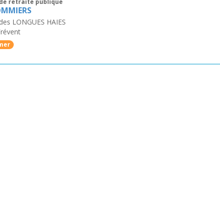
de retraite publique
OMMIERS
 des LONGUES HAIES
révent
mer