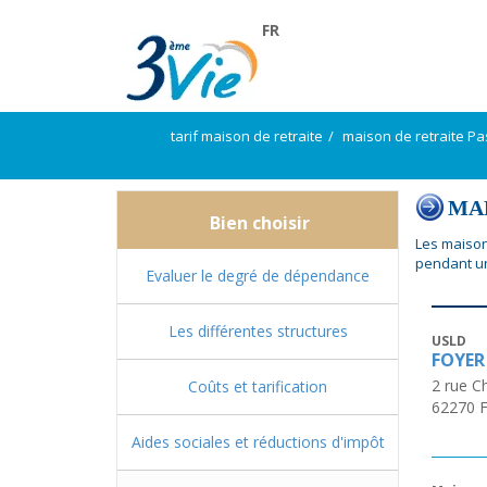
FR
tarif maison de retraite
maison de retraite Pa
MAP
Bien choisir
Les maison
pendant un
Evaluer le degré de dépendance
Les différentes structures
USLD
FOYER 
2 rue C
Coûts et tarification
62270
F
Aides sociales et réductions d'impôt