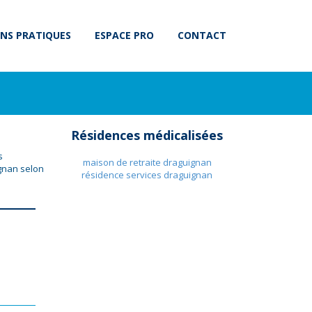
NS PRATIQUES
ESPACE PRO
CONTACT
Résidences médicalisées
s
maison de retraite draguignan
gnan selon
résidence services draguignan