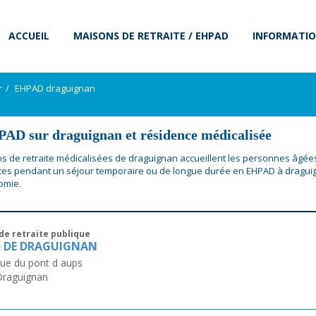
ACCUEIL
MAISONS DE RETRAITE / EHPAD
INFORMATIO
r
EHPAD draguignan
AD sur draguignan et résidence médicalisée
s de retraite médicalisées de draguignan accueillent les personnes âgée
es pendant un séjour temporaire ou de longue durée en EHPAD à dragui
omie.
de retraite publique
 DE DRAGUIGNAN
ue du pont d aups
Draguignan