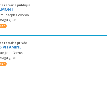
de retraite publique
ALMONT
rd Joseph Collomb
Draguignan
mer
de retraite privée
 VITAMINE
ue Jean Garrus
Draguignan
mer