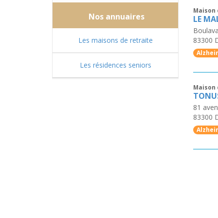
Maison 
Nos annuaires
LE M
Boulava
Les maisons de retraite
83300
Alzhei
Les résidences seniors
Maison 
TONUS
81 aven
83300
Alzhei