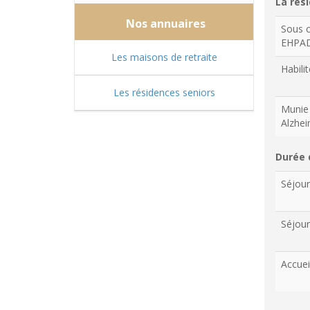
La rési
Nos annuaires
Sous c
EHPA
Les maisons de retraite
Habilit
Les résidences seniors
Munie 
Alzhe
Durée 
Séjou
Séjour
Accuei