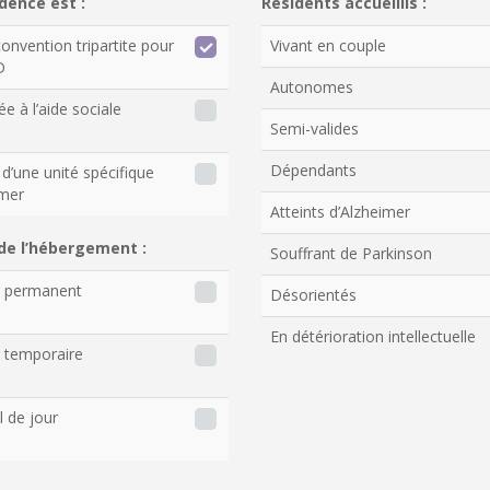
dence est :
Résidents accueillis :
onvention tripartite pour
Vivant en couple
D
Autonomes
ée à l’aide sociale
Semi-valides
Dépendants
d’une unité spécifique
imer
Atteints d’Alzheimer
de l’hébergement :
Souffrant de Parkinson
r permanent
Désorientés
En détérioration intellectuelle
 temporaire
l de jour