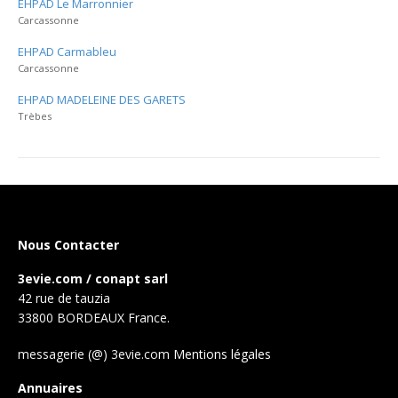
EHPAD Le Marronnier
Carcassonne
EHPAD Carmableu
Carcassonne
EHPAD MADELEINE DES GARETS
Trèbes
Nous Contacter
3evie.com / conapt sarl
42 rue de tauzia
33800 BORDEAUX France.
messagerie (@) 3evie.com
Mentions légales
Annuaires