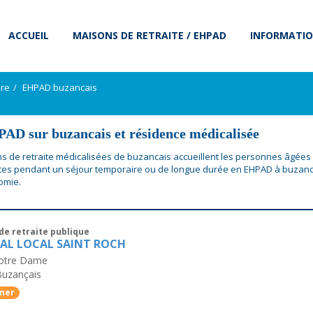
ACCUEIL
MAISONS DE RETRAITE / EHPAD
INFORMATIO
dre
EHPAD buzancais
AD sur buzancais et résidence médicalisée
s de retraite médicalisées de buzancais accueillent les personnes âgées
es pendant un séjour temporaire ou de longue durée en EHPAD à buzanc
omie.
de retraite publique
AL LOCAL SAINT ROCH
Notre Dame
Buzançais
mer