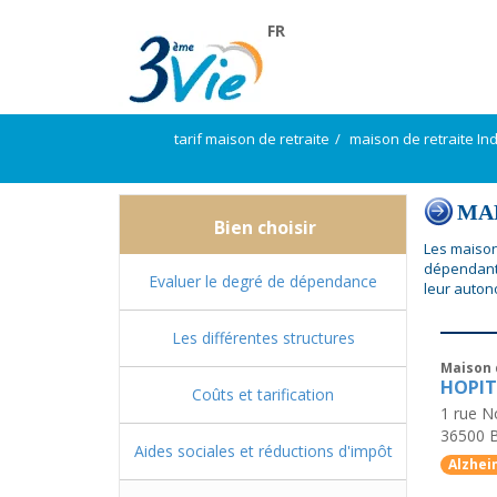
FR
tarif maison de retraite
maison de retraite In
MAP
Bien choisir
Les maison
dépendant
Evaluer le degré de dépendance
leur auton
Les différentes structures
Maison 
HOPIT
Coûts et tarification
1 rue 
36500
Aides sociales et réductions d'impôt
Alzhei