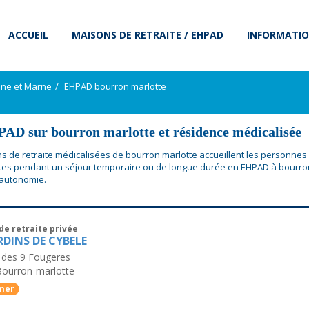
ACCUEIL
MAISONS DE RETRAITE / EHPAD
INFORMATIO
ine et Marne
EHPAD bourron marlotte
AD sur bourron marlotte et résidence médicalisée
s de retraite médicalisées de bourron marlotte accueillent les personne
s pendant un séjour temporaire ou de longue durée en EHPAD à bourro
 autonomie.
de retraite privée
RDINS DE CYBELE
des 9 Fougeres
Bourron-marlotte
mer