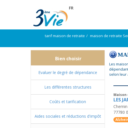
FR
tarif maison de retraite
maison de retraite Se
MAP
Bien choisir
Les maison
dépendante
Evaluer le degré de dépendance
selon leur
Les différentes structures
Maison 
LES JA
Coûts et tarification
Chemin 
77780
Aides sociales et réductions d'impôt
Alzhei