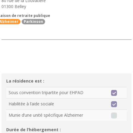
80 rue de la Louvatiere
01300
Belley
aison de retraite publique
Alzheimer
Parkinson
La résidence est :
Sous convention tripartite pour EHPAD
Habilitée à l’aide sociale
Munie d’une unité spécifique Alzheimer
Durée de l’hébergement :