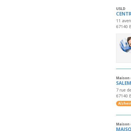
USLD
CENTR
11 aven
67140
B
Maison 
SALE
7 rue de
67140
B
Alzhei
Maison 
MAISO