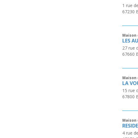
1 rue de
67230
Maison 
LES A
27 rue 
67660
Maison 
LA VO
15 rue 
67800
Maison 
RESID
4 rue de