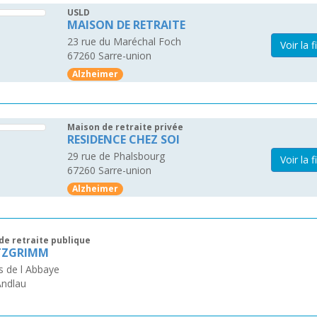
USLD
MAISON DE RETRAITE
23 rue du Maréchal Foch
Voir la f
67260
Sarre-union
Alzheimer
Maison de retraite privée
RESIDENCE CHEZ SOI
29 rue de Phalsbourg
Voir la f
67260
Sarre-union
Alzheimer
de retraite publique
TZGRIMM
s de l Abbaye
Andlau