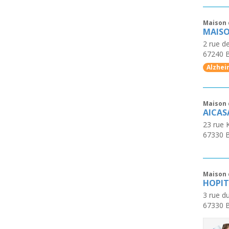
Maison 
MAISO
2 rue de
67240
B
Alzhei
Maison 
AICASA
23 rue 
67330
B
Maison 
HOPIT
3 rue d
67330
B