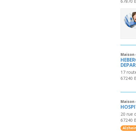
67870
Maison 
HEBER
DEPA
17 rout
67240
B
Maison 
HOSPI
20 rue 
67240
B
Alzhei