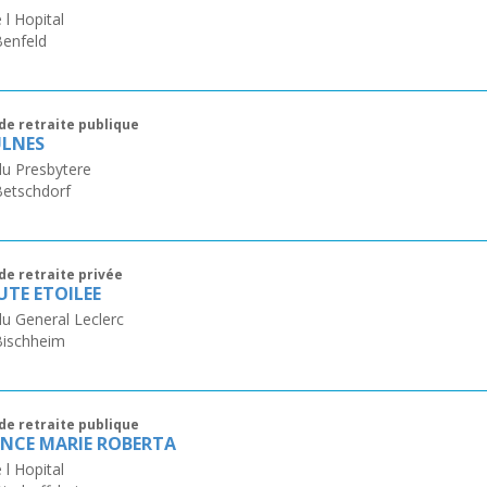
 l Hopital
Benfeld
de retraite publique
ULNES
du Presbytere
Betschdorf
de retraite privée
UTE ETOILEE
du General Leclerc
Bischheim
de retraite publique
ENCE MARIE ROBERTA
 l Hopital