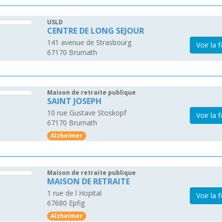
USLD
CENTRE DE LONG SEJOUR
141 avenue de Strasbourg
Voir la f
67170
Brumath
Maison de retraite publique
SAINT JOSEPH
10 rue Gustave Stoskopf
Voir la f
67170
Brumath
Alzheimer
Maison de retraite publique
MAISON DE RETRAITE
1 rue de l Hopital
Voir la f
67680
Epfig
Alzheimer