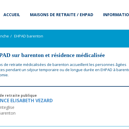
ACCUEIL
MAISONS DE RETRAITE / EHPAD
INFORMATIO
anche
EHPAD barenton
AD sur barenton et résidence médicalisée
s de retraite médicalisées de barenton accueillent les personnes âgées
es pendant un séjour temporaire ou de longue durée en EHPAD à barent
omie.
de retraite publique
ENCE ELISABETH VEZARD
teglise
Barenton