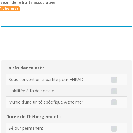
aison de retraite associative
Alzheimer
La résidence est :
Sous convention tripartite pour EHPAD
Habilitée à l’aide sociale
Munie d’une unité spécifique Alzheimer
Durée de l’hébergement :
Séjour permanent