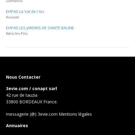
Gémenos
EHPAD Le Val de l Arc
Rousset
EHPAD LES JARDINS DE SAINTE BAUME
Nans-les-Pins
Nous Contacter
3evie.com / conapt sarl
42 rue de tauzia
33800 BORDEAUX France.
messagerie (@) 3evie.com
Mentions légales
Annuaires