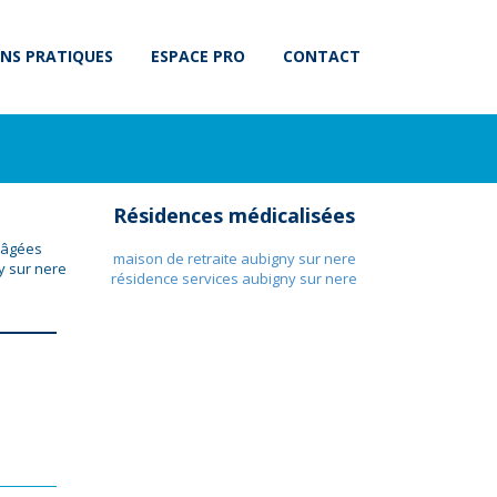
NS PRATIQUES
ESPACE PRO
CONTACT
Résidences médicalisées
s âgées
maison de retraite aubigny sur nere
y sur nere
résidence services aubigny sur nere