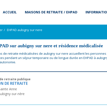
ACCUEIL
MAISONS DE RETRAITE / EHPAD
INFORMATIO
er
EHPAD aubigny sur nere
AD sur aubigny sur nere et résidence médicalisée
s de retraite médicalisées de aubigny sur nere accueillent les personne
s pendant un séjour temporaire ou de longue durée en EHPAD à aubign
 autonomie.
de retraite publique
N DE RETRAITE
Sainte Anne
ubigny-sur-nère